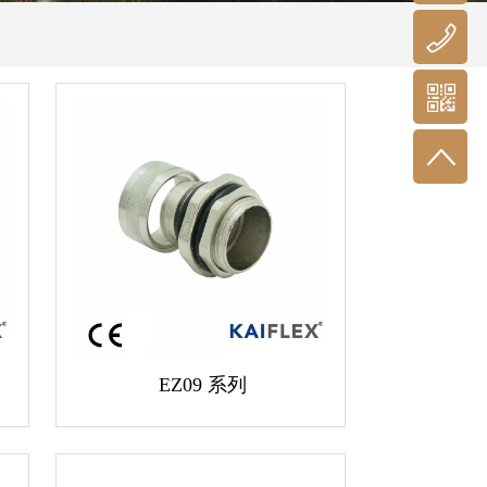
EZ09 系列